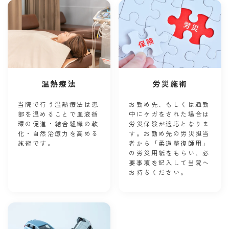
温熱療法
労災施術
当院で行う温熱療法は患
お勤め先、もしくは通勤
部を温めることで血液循
中にケガをされた場合は
環の促進・結合組織の軟
労災保険が適応となりま
化・自然治癒力を高める
す。お勤め先の労災担当
施術です。
者から「柔道整復師用」
の労災用紙をもらい、必
要事項を記入して当院へ
お持ちください。