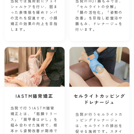
当院では施術前にフェイ
当院のHOT腸もみでは、
シャルケアを行い、固ま
「セルライトの分解」
った表情筋を緩めリンパ
「腸の活性化」「姿勢の
の流れを促進させ、小顔
改善」を目指し岩盤浴や
矯正の効果の向上を目指
腸もみ、ドレナージュを
します。
行います。
IASTM猫背矯正
セルライトカッピング
ドレナージュ
当院で行うIASTM猫背
矯正とは、「筋膜リリー
当院が行うセルライトカ
ス」「肩甲骨はがし」を
ッピングドレナージュ
組み合わせた施術で、根
は、セルライトの排出を
本から姿勢改善が期待で
促せる施術です。スタイ