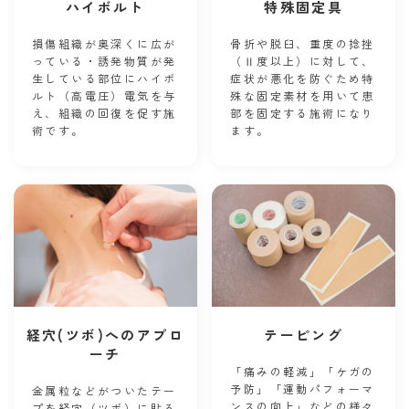
ハイボルト
特殊固定具
損傷組織が奥深くに広が
骨折や脱臼、重度の捻挫
っている・誘発物質が発
（Ⅱ度以上）に対して、
生している部位にハイボ
症状が悪化を防ぐため特
ルト（高電圧）電気を与
殊な固定素材を用いて患
え、組織の回復を促す施
部を固定する施術になり
術です。
ます。
テーピング
経穴(ツボ)へのアプロ
ーチ
「痛みの軽減」「ケガの
予防」「運動パフォーマ
金属粒などがついたテー
ンスの向上」などの様々
プを経穴（ ツボ）に貼る