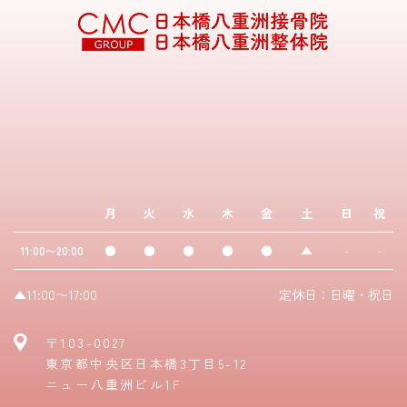
月
火
水
木
金
土
日
祝
●
●
●
●
●
▲
-
-
11:00〜20:00
▲11:00〜17:00
定休日：日曜・祝日
〒103-0027
東京都中央区日本橋3丁目5-12
ニュー八重洲ビル1F