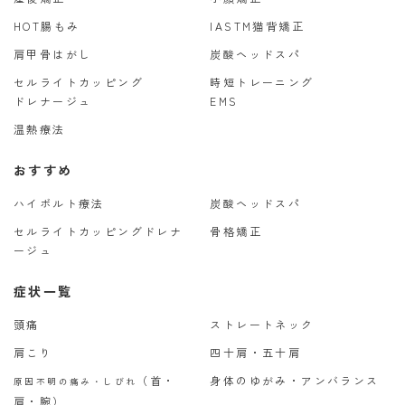
HOT腸もみ
IASTM猫背矯正
肩甲骨はがし
炭酸ヘッドスパ
セルライトカッピング
時短トレーニング
ドレナージュ
EMS
温熱療法
おすすめ
ハイボルト療法
炭酸ヘッドスパ
セルライトカッピングドレナ
骨格矯正
ージュ
症状一覧
頭痛
ストレートネック
肩こり
四十肩・五十肩
（首・
身体のゆがみ・アンバランス
原因不明の痛み・しびれ
肩・腕）