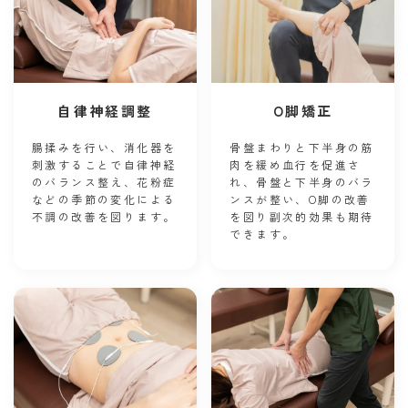
自律神経調整
O脚矯正
腸揉みを行い、消化器を
骨盤まわりと下半身の筋
刺激することで自律神経
肉を緩め血行を促進さ
のバランス整え、花粉症
れ、骨盤と下半身のバラ
などの季節の変化による
ンスが整い、O脚の改善
不調の改善を図ります。
を図り副次的効果も期待
できます。