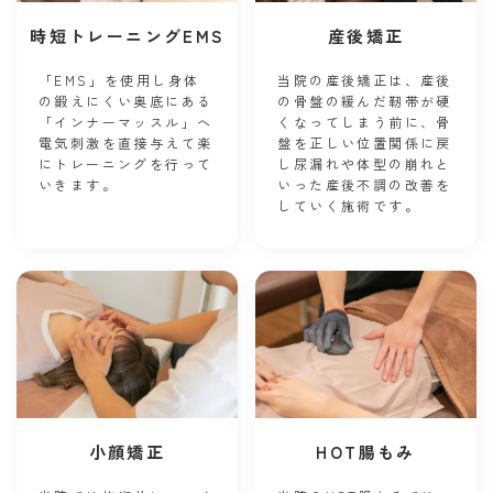
時短トレーニングEMS
産後矯正
「EMS」を使用し身体
当院の産後矯正は、産後
の鍛えにくい奥底にある
の骨盤の緩んだ靭帯が硬
「インナーマッスル」へ
くなってしまう前に、骨
電気刺激を直接与えて楽
盤を正しい位置関係に戻
にトレーニングを行って
し尿漏れや体型の崩れと
いきます。
いった産後不調の改善を
していく施術です。
小顔矯正
HOT腸もみ