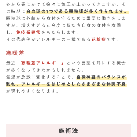
冬から春にかけて徐々に気圧が上がってきますが、そ
の時期に
白血球の1つである顆粒球が多く作られます。
顆粒球は外敵から身体を守るために重要な働きをしま
すが、増えすぎると今度は私たち自身の身体を攻撃
し、
免疫系異常
をもたらします。
その代表例がアレルギーの一種である
花粉症
です。
寒暖差
最近
「寒暖差アレルギー」
という言葉を耳にする機会
が多くなってきたかもしれません。
気温が急激に変化することで、
自律神経のバランスが
乱れ、アレルギーをはじめとしたさまざまな体調不良
が現れやすくなります。
施術法