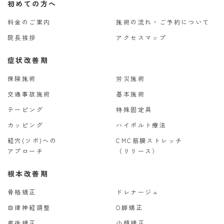
初めての方へ
料金のご案内
施術の流れ・ご予約について
院長挨拶
アクセスマップ
症状改善期
保険施術
労災施術
交通事故施術
基本施術
テーピング
特殊固定具
カッピング
ハイボルト療法
経穴(ツボ)への
CMC筋膜ストレッチ
アプローチ
（リリース）
根本改善期
骨格矯正
ドレナージュ
自律神経調整
O脚矯正
産後矯正
小顔矯正