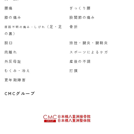
腰痛
ぎっくり腰
膝の痛み
股関節の痛み
（足・足
骨折
原因不明の痛み・しびれ
の裏）
脱臼
捻挫・腱炎・腱鞘炎
肉離れ
スポーツによるケガ
外反母趾
産後の不調
むくみ・冷え
打撲
更年期障害
CMCグループ