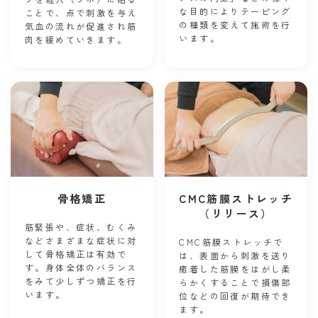
な目的によりテーピング
ことで、点で刺激を与え
の種類を変えて施術を行
気血の流れが促進され筋
います。
肉を緩めていきます。
骨格矯正
CMC筋膜ストレッチ
（リリース）
筋緊張や、症状、むくみ
などさまざまな症状に対
CMC筋膜ストレッチで
して骨格矯正は有効で
は、表面から刺激を送り
す。身体全体のバランス
癒着した筋膜をはがし柔
をみて少しずつ矯正を行
らかくすることで損傷部
います。
位などの回復が期待でき
ます。