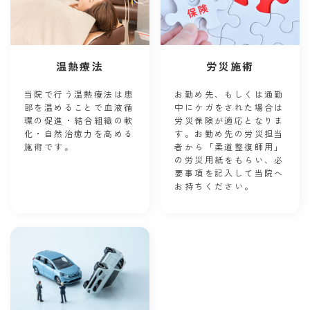
温熱療法
労災施術
当院で行う温熱療法は患
お勤め先、もしくは通勤
部を温めることで血液循
中にケガをされた場合は
環の促進・結合組織の軟
労災保険が適応となりま
化・自然治癒力を高める
す。お勤め先の労災担当
施術です。
者から「柔道整復師用」
の労災用紙をもらい、必
要事項を記入して当院へ
お持ちください。