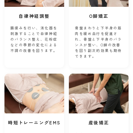
自律神経調整
O脚矯正
腸揉みを行い、消化器を
骨盤まわりと下半身の筋
刺激することで自律神経
肉を緩め血行を促進さ
のバランス整え、花粉症
れ、骨盤と下半身のバラ
などの季節の変化による
ンスが整い、O脚の改善
不調の改善を図ります。
を図り副次的効果も期待
できます。
時短トレーニングEMS
産後矯正