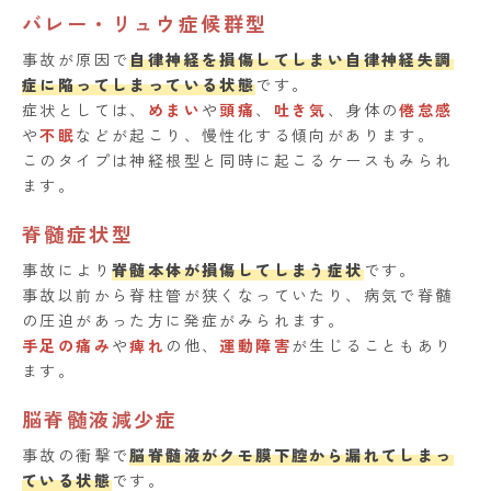
バレー・リュウ症候群型
事故が原因で
自律神経を損傷してしまい自律神経失調
症に陥ってしまっている状態
です。
症状としては、
めまい
や
頭痛
、
吐き気
、身体の
倦怠感
や
不眠
などが起こり、慢性化する傾向があります。
このタイプは神経根型と同時に起こるケースもみられ
ます。
脊髄症状型
事故により
脊髄本体が損傷してしまう症状
です。
事故以前から脊柱管が狭くなっていたり、病気で脊髄
の圧迫があった方に発症がみられます。
手足の痛み
や
痺れ
の他、
運動障害
が生じることもあり
ます。
脳脊髄液減少症
事故の衝撃で
脳脊髄液がクモ膜下腔から漏れてしまっ
ている状態
です。