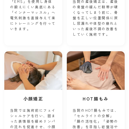
「EMS」を使用し身体
当院の産後矯正は、産後
の鍛えにくい奥底にある
の骨盤の緩んだ靭帯が硬
「インナーマッスル」へ
くなってしまう前に、骨
電気刺激を直接与えて楽
盤を正しい位置関係に戻
にトレーニングを行って
し尿漏れや体型の崩れと
いきます。
いった産後不調の改善を
していく施術です。
小顔矯正
HOT腸もみ
当院では施術前にフェイ
当院のHOT腸もみでは、
シャルケアを行い、固ま
「セルライトの分解」
った表情筋を緩めリンパ
「腸の活性化」「姿勢の
の流れを促進させ、小顔
改善」を目指し岩盤浴や