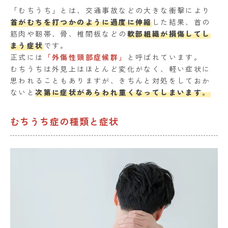
「むちうち」とは、交通事故などの大きな衝撃により
首がむちを打つかのように過度に伸縮
した結果、首の
筋肉や靭帯、骨、椎間板などの
軟部組織が損傷してし
まう症状
です。
正式には
「外傷性頸部症候群」
と呼ばれています。
むちうちは外見上はほとんど変化がなく、軽い症状に
思われることもありますが、きちんと対処をしておか
ないと
次第に症状があらわれ重くなってしまいます。
むちうち症の種類と症状