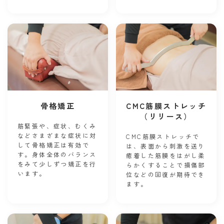
骨格矯正
CMC筋膜ストレッチ
（リリース）
筋緊張や、症状、むくみ
などさまざまな症状に対
CMC筋膜ストレッチで
して骨格矯正は有効で
は、表面から刺激を送り
す。身体全体のバランス
癒着した筋膜をはがし柔
をみて少しずつ矯正を行
らかくすることで損傷部
います。
位などの回復が期待でき
ます。