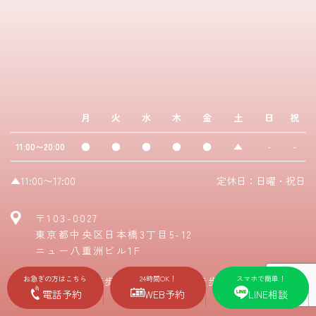
月
火
水
木
金
土
日
祝
●
●
●
●
●
▲
-
-
11:00〜20:00
▲11:00〜17:00
定休日：日曜・祝日
〒103-0027
東京都中央区日本橋3丁目5-12
ニュー八重洲ビル1F
お急ぎの方はこちら
24時間OK！
スマホで簡単！
日本橋駅：徒歩5分 / 東京駅：徒歩8分
電話予約
WEB予約
LINE相談