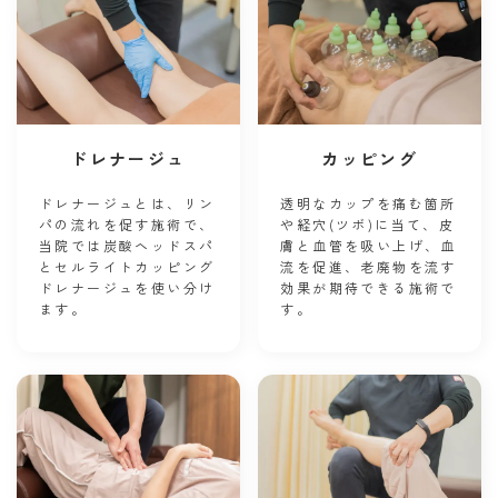
ドレナージュ
カッピング
ドレナージュとは、リン
透明なカップを痛む箇所
パの流れを促す施術で、
や経穴(ツボ)に当て、皮
当院では炭酸ヘッドスパ
膚と血管を吸い上げ、血
とセルライトカッピング
流を促進、老廃物を流す
ドレナージュを使い分け
効果が期待できる施術で
ます。
す。