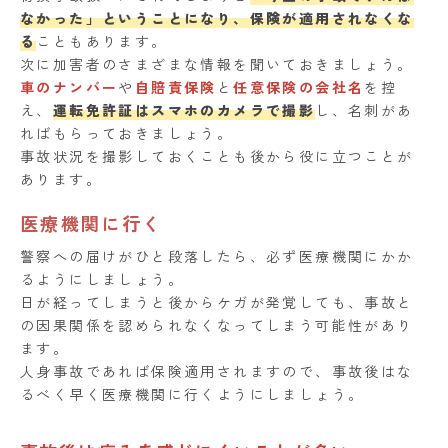
なかった」ということになり、保険が適用されなくな
る
こともあります。
次に加害者のさまざまな情報を聞いておきましょう。
車のナンバー
や
自賠責保険
と
任意保険の会社名
を控
え、
運転免許証はスマホのカメラで撮影
し、名刺があ
ればもらっておきましょう。
事故状況を撮影しておくことも後から役に立つことが
あります。
医療機関に行く
警察への届けがひと段落したら、必ず医療機関にかか
るようにしましょう。
日が経ってしまうと後からケガが発覚しても、事故と
の因果関係を認められなくなってしまう可能性があり
ます。
人身事故であれば保険適用されますので、事故後はな
るべく早く医療機関に行くようにしましょう。