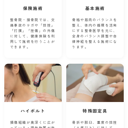
保険施術
基本施術
整骨院・接骨院では、交
骨格や筋肉のバランスを
通事故のケガや「捻挫」
整え、体内の循環を活発
「打撲」「挫傷」の外傷
にする整骨医学を元に、
に対して、健康保険を利
全身のバランス調整や自
用して施術を行うことが
律神経を整える施術にな
できます。
ります。
ハイボルト
特殊固定具
損傷組織が奥深くに広が
骨折や脱臼、重度の捻挫
っている・誘発物質が発
（Ⅱ度以上）に対して、