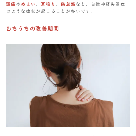
頭痛
や
めまい
、
耳鳴り
、
倦怠感
など、自律神経失調症
のような症状が起こることが多いです。
むちうちの改善期間