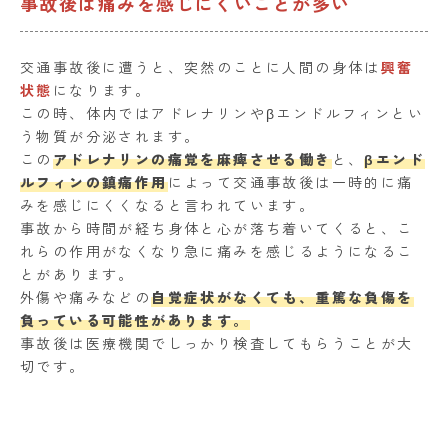
事故後は痛みを感じにくいことが多い
交通事故後に遭うと、突然のことに人間の身体は
興奮
状態
になります。
この時、体内ではアドレナリンやβエンドルフィンとい
う物質が分泌されます。
この
アドレナリンの痛覚を麻痺させる働き
と、
βエンド
ルフィンの鎮痛作用
によって交通事故後は一時的に痛
みを感じにくくなると言われています。
事故から時間が経ち身体と心が落ち着いてくると、こ
れらの作用がなくなり急に痛みを感じるようになるこ
とがあります。
外傷や痛みなどの
自覚症状がなくても、重篤な負傷を
負っている可能性があります。
事故後は医療機関でしっかり検査してもらうことが大
切です。