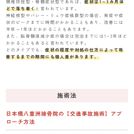
頚椎捻挫型・脊髄症状型であれば、
症状は1～3カ月ほ
どで落ち着く
と言われています。
神経根型やバレー・リュウ症候群型の場合、発症や症
状のピークまでに時間がかかることもあり、改善には
半年～1年ほどかかることもあります。
また、脳脊髄液減少症の場合は完治までには1~3年ほど
かかることもあると言われています。
どのタイプでも、
症状の程度や対処の仕方によって改
善するまでの期間にも個人差があります。
施術法
日本橋八重洲接骨院の【交通事故施術】アプ
ローチ方法