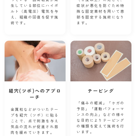
生している部位にハイボ
症状が悪化を防ぐため特
ルト（高電圧）電気を与
殊な固定素材を用いて患
え、組織の回復を促す施
部を固定する施術になり
術です。
ます。
テーピング
経穴(ツボ)へのアプロ
ーチ
「痛みの軽減」「ケガの
予防」「運動パフォーマ
金属粒などがついたテー
ンスの向上」などの様々
プを経穴（ ツボ）に貼る
な目的によりテーピング
ことで、点で刺激を与え
の種類を変えて施術を行
気血の流れが促進され筋
います。
肉を緩めていきます。