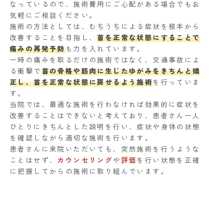
なっているので、施術費用にご心配がある場合でもお
気軽にご相談ください。
施術の方法としては、むちうちによる症状を根本から
改善することを目指し、
首を正常な状態にすることで
痛みの再発予防
も力を入れています。
一時の痛みを取るだけの施術ではなく、交通事故によ
る衝撃で
首の骨格や筋肉に生じたゆがみをきちんと矯
正し、首を正常な状態に戻せるよう施術
を行っていま
す。
当院では、最適な施術を行わなければ効果的に症状を
改善することはできないと考えており、患者さん一人
ひとりにきちんとした説明を行い、症状や身体の状態
を確認しながら適切な施術を行います。
患者さんに来院いただいても、突然施術を行うような
ことはせず、
カウンセリング
や
評価
を行い状態を正確
に把握してからの施術に取り組んでいます。