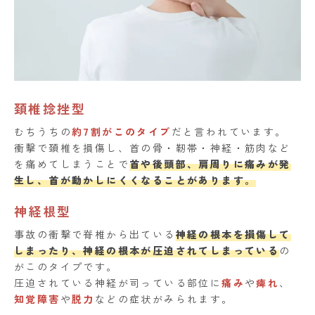
頚椎捻挫型
むちうちの
約7割がこのタイプ
だと言われています。
衝撃で頚椎を損傷し、首の骨・靭帯・神経・筋肉など
を痛めてしまうことで
首や後頭部、肩周りに痛みが発
生し、首が動かしにくくなることがあります。
神経根型
事故の衝撃で脊椎から出ている
神経の根本を損傷して
しまったり、神経の根本が圧迫されてしまっている
の
がこのタイプです。
圧迫されている神経が司っている部位に
痛み
や
痺れ
、
知覚障害
や
脱力
などの症状がみられます。